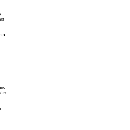
s
net
mio
ans
 der
r