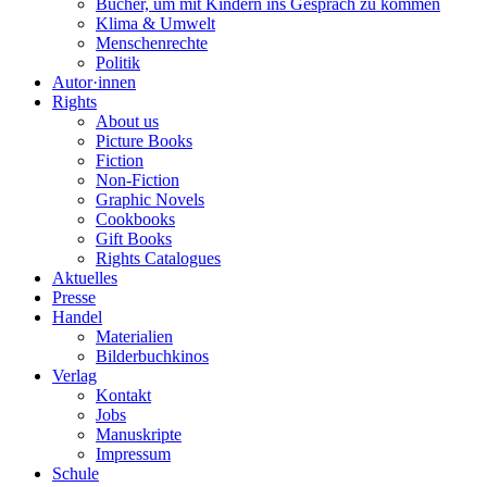
Bücher, um mit Kindern ins Gespräch zu kommen
Klima & Umwelt
Menschenrechte
Politik
Autor·innen
Rights
About us
Picture Books
Fiction
Non-Fiction
Graphic Novels
Cookbooks
Gift Books
Rights Catalogues
Aktuelles
Presse
Handel
Materialien
Bilderbuchkinos
Verlag
Kontakt
Jobs
Manuskripte
Impressum
Schule