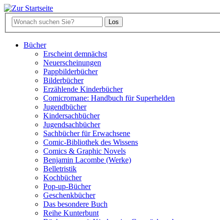
Bücher
Erscheint demnächst
Neuerscheinungen
Pappbilderbücher
Bilderbücher
Erzählende Kinderbücher
Comicromane: Handbuch für Superhelden
Jugendbücher
Kindersachbücher
Jugendsachbücher
Sachbücher für Erwachsene
Comic-Bibliothek des Wissens
Comics & Graphic Novels
Benjamin Lacombe (Werke)
Belletristik
Kochbücher
Pop-up-Bücher
Geschenkbücher
Das besondere Buch
Reihe Kunterbunt