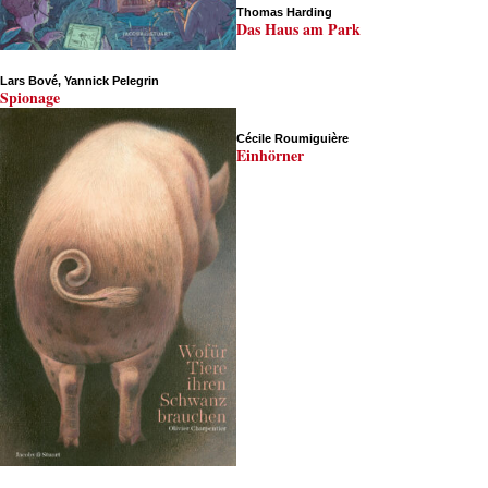
Thomas Harding
Das Haus am Park
Lars Bové, Yannick Pelegrin
Spionage
Cécile Roumiguière
Einhörner