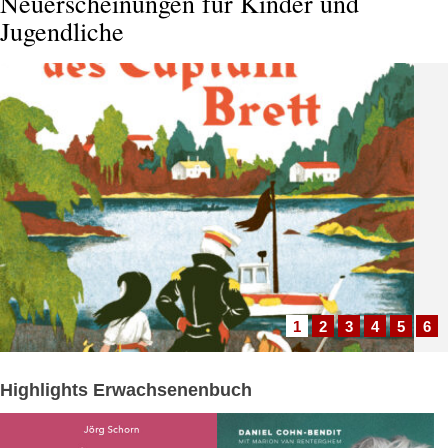
Neuerscheinungen für Kinder und
e
Traditionsgemeinschaft, die von einer ethisch hochsensiblen
Jugendliche
Religion geprägt ist – nicht mehr und nicht weniger als das. Von
diesem Standpunkt aus räumt er mit einer Reihe geschichtliche
Mythen auf: Das ...
1
2
3
4
5
6
Wofür Tiere ihren Schwanz brauchen
Highlights Erwachsenenbuch
Die faszinierende Welt der Schwänze – von buschig und kräft
er,
bis gefährlich und duftend, sie sind wahre Wunderwerke der
Natur! Ob als Verlängerung der Wirbelsäule bei Wirbeltieren o