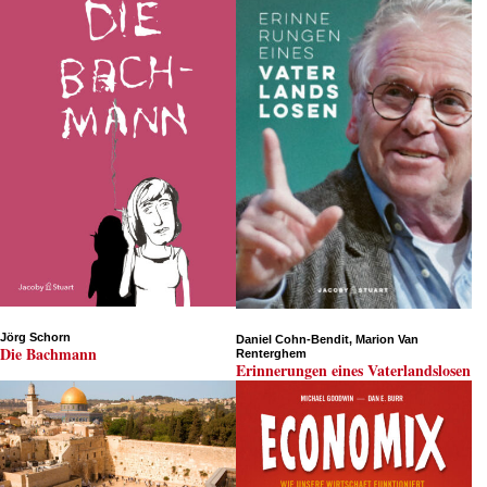
n
als gleichermaßen beeindruckende Körperteile bei Wirbellose
Schwänze gibt ...
»Aus dem Projekt des französischen Zeichners Olivier
Charpentier, einmal das so wenig beachtete Hinten nac
vorn zu stellen, ist ein ... «
Petra Ahne, FAZ
Jörg Schorn
Daniel Cohn-Bendit, Marion Van
Die Bachmann
Renterghem
Erinnerungen eines Vaterlandslosen