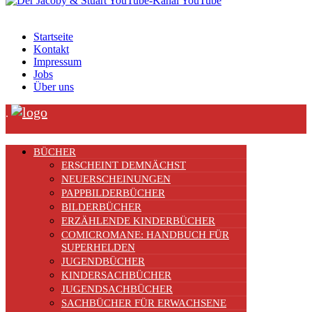
YouTube
Startseite
Kontakt
Impressum
Jobs
Über uns
.
BÜCHER
ERSCHEINT DEMNÄCHST
NEUERSCHEINUNGEN
PAPPBILDERBÜCHER
BILDERBÜCHER
ERZÄHLENDE KINDERBÜCHER
COMICROMANE: HANDBUCH FÜR
SUPERHELDEN
JUGENDBÜCHER
KINDERSACHBÜCHER
JUGENDSACHBÜCHER
SACHBÜCHER FÜR ERWACHSENE