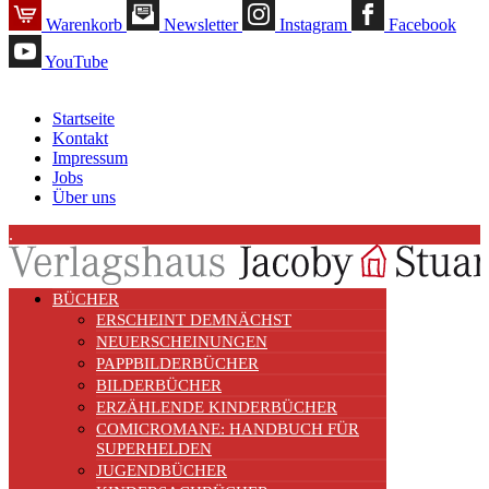
Warenkorb
Newsletter
Instagram
Facebook
YouTube
Startseite
Kontakt
Impressum
Jobs
Über uns
.
BÜCHER
ERSCHEINT DEMNÄCHST
NEUERSCHEINUNGEN
PAPPBILDERBÜCHER
BILDERBÜCHER
ERZÄHLENDE KINDERBÜCHER
COMICROMANE: HANDBUCH FÜR
SUPERHELDEN
JUGENDBÜCHER