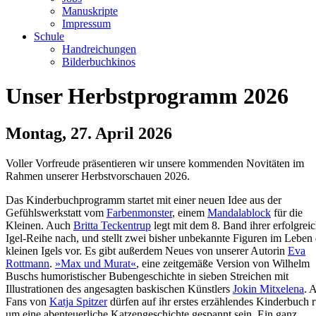
Manuskripte
Impressum
Schule
Handreichungen
Bilderbuchkinos
Unser Herbstprogramm 2026
Montag, 27. April 2026
Voller Vorfreude präsentieren wir unsere kommenden Novitäten im
Rahmen unserer Herbstvorschauen 2026.
Das Kinderbuchprogramm startet mit einer neuen Idee aus der
Gefühlswerkstatt vom
Farbenmonster
, einem
Mandalablock
für die
Kleinen. Auch
Britta Teckentrup
legt mit dem 8. Band ihrer erfolgrei
Igel-Reihe nach, und stellt zwei bisher unbekannte Figuren im Leben
kleinen Igels vor. Es gibt außerdem Neues von unserer Autorin
Eva
Rottmann
.
»Max und Murat«
, eine zeitgemäße Version von Wilhelm
Buschs humoristischer Bubengeschichte in sieben Streichen mit
Illustrationen des angesagten baskischen Künstlers
Jokin Mitxelena
. 
Fans von
Katja Spitzer
dürfen auf ihr erstes erzählendes Kinderbuch 
um eine abenteuerliche Katzengeschichte gespannt sein. Ein ganz