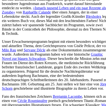
besonderer Jugendroman aus Frankreich, wartet darauf hierzulande
entdeckt zu werden.
»Ismaels tausend Leben und ein paar Rezepte als
Zugabe«
von
Raphaëlle Calande
über einen Jungen, der in einer
Lebenskrise steckt. Auch der legendäre Grafik-Künstler
Blexbolex
le
ein weiteres Buch vor, dieses Mal mit den leuchtendsten Farben! Nich
zuletzt haben wir spannende Sachbücher im Programm, sowie zwei
Bände in der Comicothek der Philosophie, diesmal zu den Themen N
& Technik.
Unser Erwachsenenprogramm beginnt mit einem besonders wichtige
und aktuellen Thema, dem Gerichtsprozess von Gisèle Pelicot, der v
Milo Rau
und
Servane Dècle
als eine Dokumentation zusammengestel
wurde. Außerdem im Programm haben wir eine historische
Graphic
Novel zur blauen Schwadron
. Dieser beschreibt die Mission zehn mut
Frauen im Dienst des Roten Kreuzes, die medizinische Rückführung
befreiter französischer Landsleute, gegen Ende des zweiten Weltkrieg
zu organisieren. Prägend für die deutsche Nachkriegsliteratur war
außerdem Ingeborg Bachmann, eine der bedeutendsten
deutschsprachigen Schriftstellerinnen des 20. Jahrhunderts. Passend z
Bachmanns 100. Geburtstag am 25. Juni stellen wir hier eine von
Jör
Schorn
geschriebene und illustrierte Biographie zu ihrem Leben vor.
Fans des französischen Zeichners
Benjamin Lacombe
, können sich a
einen von
Cécile Roumiguière
poetisch geschriebenen Titanic-Roman
mit überzeugenden Illustrationen freuen. Ein schauriger Klassiker:
Ma