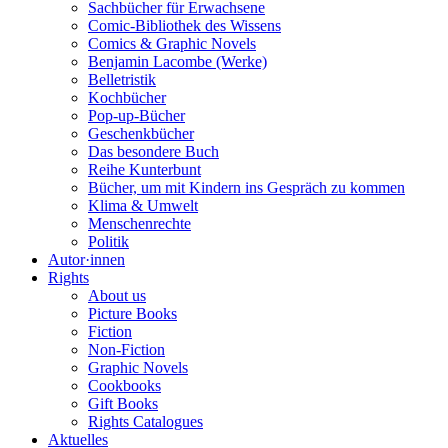
Sachbücher für Erwachsene
Comic-Bibliothek des Wissens
Comics & Graphic Novels
Benjamin Lacombe (Werke)
Belletristik
Kochbücher
Pop-up-Bücher
Geschenkbücher
Das besondere Buch
Reihe Kunterbunt
Bücher, um mit Kindern ins Gespräch zu kommen
Klima & Umwelt
Menschenrechte
Politik
Autor·innen
Rights
About us
Picture Books
Fiction
Non-Fiction
Graphic Novels
Cookbooks
Gift Books
Rights Catalogues
Aktuelles