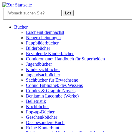
Bücher
Erscheint demnächst
Neuerscheinungen
Pappbilderbücher
Bilderbücher
Erzählende Kinderbücher
Comicromane: Handbuch für Superhelden
Jugendbücher
Kindersachbücher
Jugendsachbücher
Sachbücher für Erwachsene
Comic-Bibliothek des Wissens
Comics & Graphic Novels
Benjamin Lacombe (Werke)
Belletristik
Kochbücher
Pop-up-Bücher
Geschenkbücher
Das besondere Buch
Reihe Kunterbunt