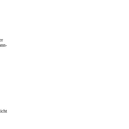
er
ann-
icht