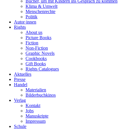
Bücher, um mit Kindern ins Gespräch zu kommen
Klima & Umwelt
Menschenrechte
Politik
Autor·innen
Rights
About us
Picture Books
Fiction
Non-Fiction
Graphic Novels
Cookbooks
Gift Books
Rights Catalogues
Aktuelles
Presse
Handel
Materialien
Bilderbuchkinos
Verlag
Kontakt
Jobs
Manuskripte
Impressum
Schule