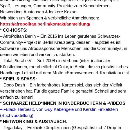
Spaß, Lesungen, Community-Projekte zum Kennenlernen,
Networking, Austausch & leckere Kekse.
Wir bitten um Spenden & verbindliche Anmeldungen:
https://afropolitan.berlin/kontakt/anmeldung/
* CO-HOSTS:
– AfroPolitan Berlin – Ein 2016 ins Leben gerufenes Schwarzes-
Community-Projekt in Berlin Kreuzberg, dessen Hauptziel es ist,
Schwarze und Afrodiasporische Menschen und die Communitys, in
denen wir leben und wirken, zu stärken.
– Total Plural e.V. – Seit 2009 ein Verbund (inter-)nationaler
Künstler:innen, mehrheitlich of Color, in Berlin, die ein pluralistisches
Handlungs-Leitbild mit dem Motto »Empowerment & Kreativität« eint.
* SPIEL & SPASS:
– Dogo Dash – Ein farbenfrohes Kartenspiel, das sich der Vielfalt
verschrieben hat. Für die ganze Familie gemacht! Schnell und sehr
einfach zu lernen!
* SCHWARZE HELD*INNEN IN KINDERBÜCHERN & -VIDEOS
– »Black Heroes«, von Guy Kabengele und Kerstin Finkelstein
(Buchvorstellung)
* NETWORKING & AUSTAUSCH:
– Tegadalay – Freiheitskämpfer:innen (Gesprächstisch / Drop-In