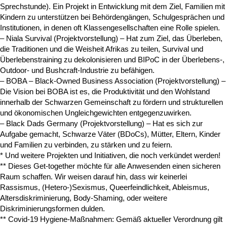
Sprechstunde). Ein Projekt in Entwicklung mit dem Ziel, Familien mit
Kindern zu unterstützen bei Behördengängen, Schulgesprächen und
Institutionen, in denen oft Klassengesellschaften eine Rolle spielen.
– Niala Survival (Projektvorstellung) – Hat zum Ziel, das Überleben,
die Traditionen und die Weisheit Afrikas zu teilen, Survival und
Überlebenstraining zu dekolonisieren und BIPoC in der Überlebens-,
Outdoor- und Bushcraft-Industrie zu befähigen.
– BOBA – Black-Owned Business Association (Projektvorstellung) –
Die Vision bei BOBA ist es, die Produktivität und den Wohlstand
innerhalb der Schwarzen Gemeinschaft zu fördern und strukturellen
und ökonomischen Ungleichgewichten entgegenzuwirken.
– Black Dads Germany (Projektvorstellung) – Hat es sich zur
Aufgabe gemacht, Schwarze Väter (BDoCs), Mütter, Eltern, Kinder
und Familien zu verbinden, zu stärken und zu feiern.
* Und weitere Projekten und Initiativen, die noch verkündet werden!
** Dieses Get-together möchte für alle Anwesenden einen sicheren
Raum schaffen. Wir weisen darauf hin, dass wir keinerlei
Rassismus, (Hetero-)Sexismus, Queerfeindlichkeit, Ableismus,
Altersdiskriminierung, Body-Shaming, oder weitere
Diskriminierungsformen dulden.
** Covid-19 Hygiene-Maßnahmen: Gemäß aktueller Verordnung gilt