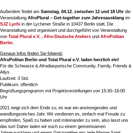
Außerdem findet am
Samstag, 04.12. zwischen 12 und 18 Uhr
die
Veranstaltung
AfroPlural – Get-together zum Jahresausklang
im
SJZ Lychi
in der Lychener Straße in 10437 Berlin statt. Die
Veranstaltung wird organisiert und durchgeführt von Veranstaltung
von
Total Plural e.V. , Afro-Deutsche Ateliers
und
AfroPolitan
Berlin
.
Genaue Infos finden Sie folgend:
AfroPolitan Berlin und Total Plural e.V. laden herzlich ein!
Für die Schwarze & Afrodiasporische Community, Family, Friends &
Allys
Laufzeit: 3 Std.
Publikum: öffentlich
Begrüßungsprogramm mit Projektvorstellungen von 15:30–16:00
Uhr
2021 neigt sich dem Ende zu, es war ein anstrengendes und
wandlungsreiches Jahr. Wir verdienen es, einfach mal Freude zu
empfinden, Spaß zu haben und miteinander zu sein, also lasst uns
das tun! Daher laden wir euch zu einem gemeinsamen
Jahresausklang und einem Get-together ein: jede Menge Spiel,