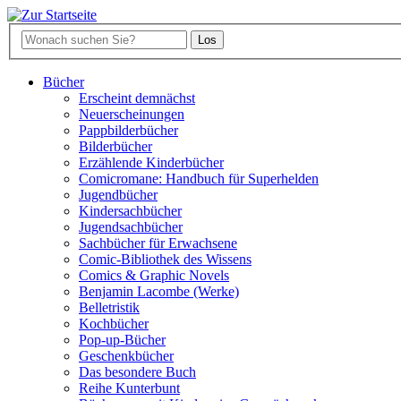
Bücher
Erscheint demnächst
Neuerscheinungen
Pappbilderbücher
Bilderbücher
Erzählende Kinderbücher
Comicromane: Handbuch für Superhelden
Jugendbücher
Kindersachbücher
Jugendsachbücher
Sachbücher für Erwachsene
Comic-Bibliothek des Wissens
Comics & Graphic Novels
Benjamin Lacombe (Werke)
Belletristik
Kochbücher
Pop-up-Bücher
Geschenkbücher
Das besondere Buch
Reihe Kunterbunt