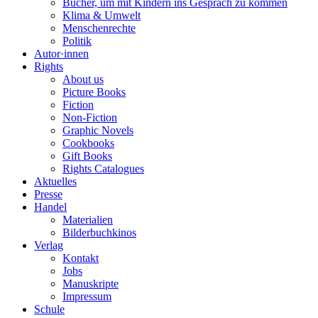
Bücher, um mit Kindern ins Gespräch zu kommen
Klima & Umwelt
Menschenrechte
Politik
Autor·innen
Rights
About us
Picture Books
Fiction
Non-Fiction
Graphic Novels
Cookbooks
Gift Books
Rights Catalogues
Aktuelles
Presse
Handel
Materialien
Bilderbuchkinos
Verlag
Kontakt
Jobs
Manuskripte
Impressum
Schule