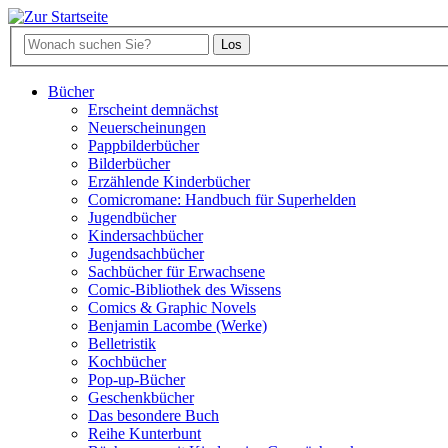
Bücher
Erscheint demnächst
Neuerscheinungen
Pappbilderbücher
Bilderbücher
Erzählende Kinderbücher
Comicromane: Handbuch für Superhelden
Jugendbücher
Kindersachbücher
Jugendsachbücher
Sachbücher für Erwachsene
Comic-Bibliothek des Wissens
Comics & Graphic Novels
Benjamin Lacombe (Werke)
Belletristik
Kochbücher
Pop-up-Bücher
Geschenkbücher
Das besondere Buch
Reihe Kunterbunt