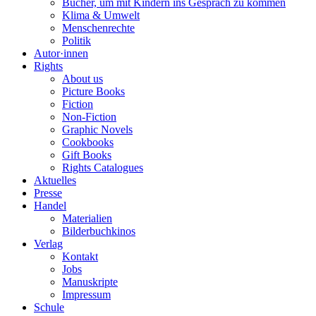
Bücher, um mit Kindern ins Gespräch zu kommen
Klima & Umwelt
Menschenrechte
Politik
Autor·innen
Rights
About us
Picture Books
Fiction
Non-Fiction
Graphic Novels
Cookbooks
Gift Books
Rights Catalogues
Aktuelles
Presse
Handel
Materialien
Bilderbuchkinos
Verlag
Kontakt
Jobs
Manuskripte
Impressum
Schule