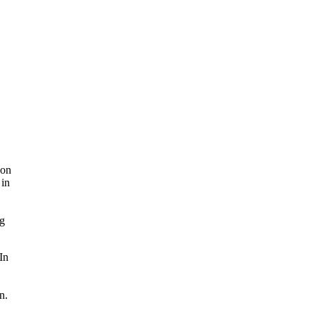
on
in
ng
In
n.