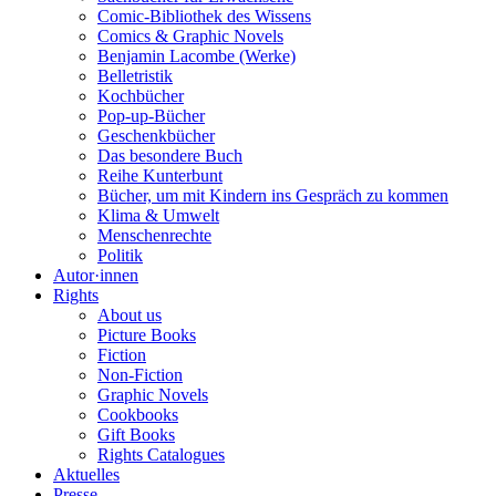
Comic-Bibliothek des Wissens
Comics & Graphic Novels
Benjamin Lacombe (Werke)
Belletristik
Kochbücher
Pop-up-Bücher
Geschenkbücher
Das besondere Buch
Reihe Kunterbunt
Bücher, um mit Kindern ins Gespräch zu kommen
Klima & Umwelt
Menschenrechte
Politik
Autor·innen
Rights
About us
Picture Books
Fiction
Non-Fiction
Graphic Novels
Cookbooks
Gift Books
Rights Catalogues
Aktuelles
Presse