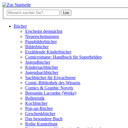
Bücher
Erscheint demnächst
Neuerscheinungen
Pappbilderbücher
Bilderbücher
Erzählende Kinderbücher
Comicromane: Handbuch für Superhelden
Jugendbücher
Kindersachbücher
Jugendsachbücher
Sachbücher für Erwachsene
Comic-Bibliothek des Wissens
Comics & Graphic Novels
Benjamin Lacombe (Werke)
Belletristik
Kochbücher
Pop-up-Bücher
Geschenkbücher
Das besondere Buch
Reihe Kunterbunt