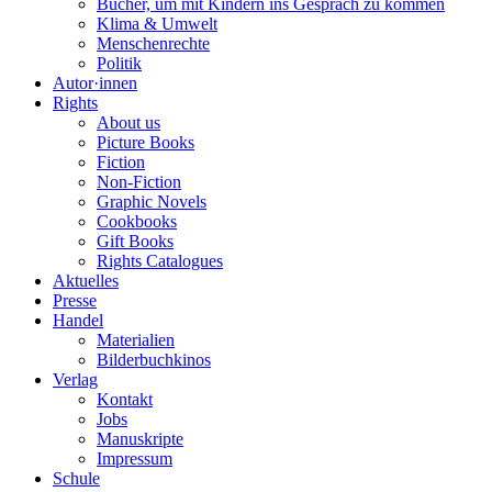
Bücher, um mit Kindern ins Gespräch zu kommen
Klima & Umwelt
Menschenrechte
Politik
Autor·innen
Rights
About us
Picture Books
Fiction
Non-Fiction
Graphic Novels
Cookbooks
Gift Books
Rights Catalogues
Aktuelles
Presse
Handel
Materialien
Bilderbuchkinos
Verlag
Kontakt
Jobs
Manuskripte
Impressum
Schule