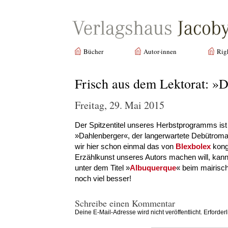
Bücher
Autor·innen
Rig
Frisch aus dem Lektorat: »D
Freitag, 29. Mai 2015
Der Spitzentitel unseres Herbstprogramms ist f
»Dahlenberger«, der langerwartete Debütroman
wir hier schon einmal das von
Blexbolex
konge
Erzählkunst unseres Autors machen will, kann
unter dem Titel »
Albuquerque
« beim mairisch
noch viel besser!
Schreibe einen Kommentar
Deine E-Mail-Adresse wird nicht veröffentlicht.
Erforder