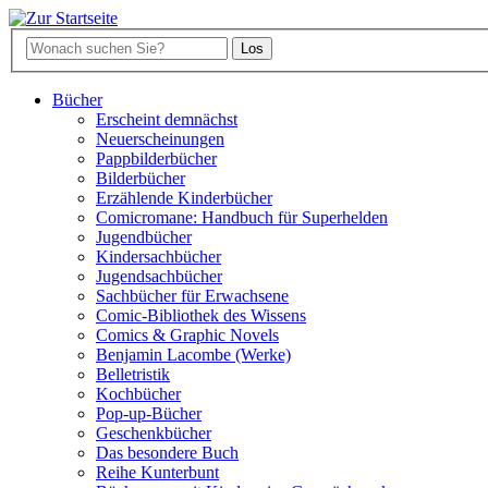
Bücher
Erscheint demnächst
Neuerscheinungen
Pappbilderbücher
Bilderbücher
Erzählende Kinderbücher
Comicromane: Handbuch für Superhelden
Jugendbücher
Kindersachbücher
Jugendsachbücher
Sachbücher für Erwachsene
Comic-Bibliothek des Wissens
Comics & Graphic Novels
Benjamin Lacombe (Werke)
Belletristik
Kochbücher
Pop-up-Bücher
Geschenkbücher
Das besondere Buch
Reihe Kunterbunt