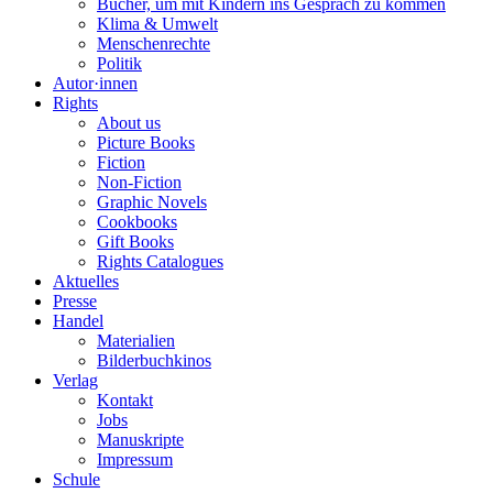
Bücher, um mit Kindern ins Gespräch zu kommen
Klima & Umwelt
Menschenrechte
Politik
Autor·innen
Rights
About us
Picture Books
Fiction
Non-Fiction
Graphic Novels
Cookbooks
Gift Books
Rights Catalogues
Aktuelles
Presse
Handel
Materialien
Bilderbuchkinos
Verlag
Kontakt
Jobs
Manuskripte
Impressum
Schule