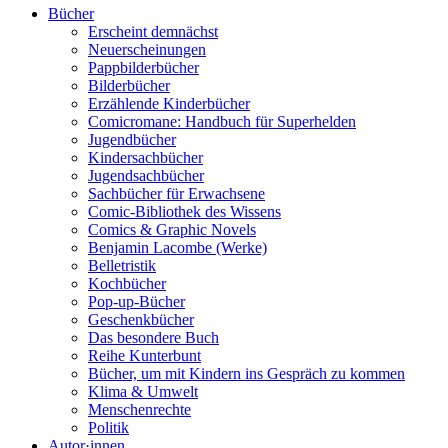
Bücher
Erscheint demnächst
Neuerscheinungen
Pappbilderbücher
Bilderbücher
Erzählende Kinderbücher
Comicromane: Handbuch für Superhelden
Jugendbücher
Kindersachbücher
Jugendsachbücher
Sachbücher für Erwachsene
Comic-Bibliothek des Wissens
Comics & Graphic Novels
Benjamin Lacombe (Werke)
Belletristik
Kochbücher
Pop-up-Bücher
Geschenkbücher
Das besondere Buch
Reihe Kunterbunt
Bücher, um mit Kindern ins Gespräch zu kommen
Klima & Umwelt
Menschenrechte
Politik
Autor·innen