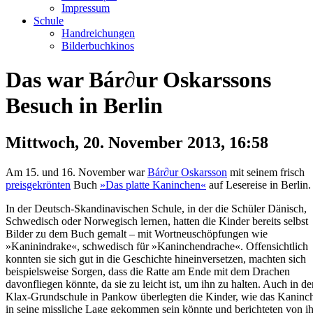
Impressum
Schule
Handreichungen
Bilderbuchkinos
Das war Bár∂ur Oskarssons
Besuch in Berlin
Mittwoch, 20. November 2013, 16:58
Am 15. und 16. November war
Bár∂ur Oskarsson
mit seinem frisch
preisgekrönten
Buch
»Das platte Kaninchen«
auf Lesereise in Berlin.
In der Deutsch-Skandinavischen Schule, in der die Schüler Dänisch,
Schwedisch oder Norwegisch lernen, hatten die Kinder bereits selbst
Bilder zu dem Buch gemalt – mit Wortneuschöpfungen wie
»Kaninindrake«, schwedisch für »Kaninchendrache«. Offensichtlich
konnten sie sich gut in die Geschichte hineinversetzen, machten sich
beispielsweise Sorgen, dass die Ratte am Ende mit dem Drachen
davonfliegen könnte, da sie zu leicht ist, um ihn zu halten. Auch in de
Klax-Grundschule in Pankow überlegten die Kinder, wie das Kaninc
in seine missliche Lage gekommen sein könnte und berichteten von i