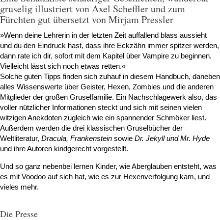
gruselig illustriert von Axel Scheffler und zum
Fürchten gut übersetzt von Mirjam Pressler
»Wenn deine Lehrerin in der letzten Zeit auffallend blass aussieht
und du den Eindruck hast, dass ihre Eckzähn immer spitzer werden,
dann rate ich dir, sofort mit dem Kapitel über Vampire zu beginnen.
Vielleicht lässt sich noch etwas retten.«
Solche guten Tipps finden sich zuhauf in diesem Handbuch, daneben
alles Wissenswerte über Geister, Hexen, Zombies und die anderen
Mitglieder der großen Gruselfamilie. Ein Nachschlagewerk also, das
voller nützlicher Informationen steckt und sich mit seinen vielen
witzigen Anekdoten zugleich wie ein spannender Schmöker liest.
Außerdem werden die drei klassischen Gruselbücher der
Weltliteratur,
Dracula, Frankenstein
sowie
Dr. Jekyll und Mr. Hyde
und ihre Autoren kindgerecht vorgestellt.
Und so ganz nebenbei lernen Kinder, wie Aberglauben entsteht, was
es mit Voodoo auf sich hat, wie es zur Hexenverfolgung kam, und
vieles mehr.
Die Presse