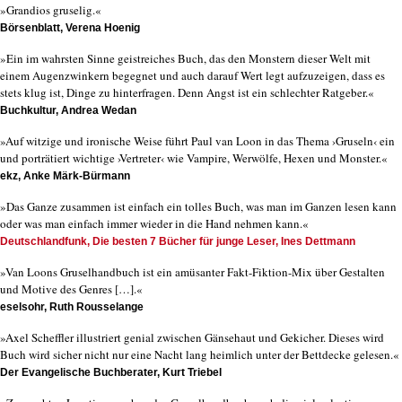
»Grandios gruselig.«
Börsenblatt, Verena Hoenig
»Ein im wahrsten Sinne geistreiches Buch, das den Monstern dieser Welt mit
einem Augenzwinkern begegnet und auch darauf Wert legt aufzuzeigen, dass es
stets klug ist, Dinge zu hinterfragen. Denn Angst ist ein schlechter Ratgeber.«
Buchkultur, Andrea Wedan
»Auf witzige und ironische Weise führt Paul van Loon in das Thema ›Gruseln‹ ein
und porträtiert wichtige ›Vertreter‹ wie Vampire, Werwölfe, Hexen und Monster.«
ekz, Anke Märk-Bürmann
»Das Ganze zusammen ist einfach ein tolles Buch, was man im Ganzen lesen kann
oder was man einfach immer wieder in die Hand nehmen kann.«
Deutschlandfunk, Die besten 7 Bücher für junge Leser, Ines Dettmann
»Van Loons Gruselhandbuch ist ein amüsanter Fakt-Fiktion-Mix über Gestalten
und Motive des Genres […].«
eselsohr, Ruth Rousselange
»Axel Scheffler illustriert genial zwischen Gänsehaut und Gekicher. Dieses wird
Buch wird sicher nicht nur eine Nacht lang heimlich unter der Bettdecke gelesen.«
Der Evangelische Buchberater, Kurt Triebel