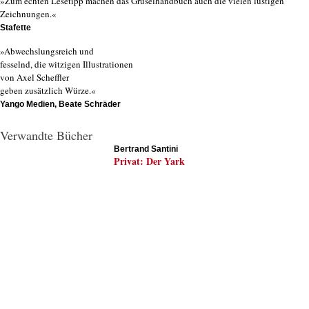
»Zum echten Lesetipp machen das Gruselhandbuch auch die vielen lustigen
Zeichnungen.«
Stafette
»Abwechslungsreich und
fesselnd, die witzigen Illustrationen
von Axel Scheffler
geben zusätzlich Würze.«
Yango Medien, Beate Schräder
Verwandte Bücher
Bertrand Santini
Privat: Der Yark