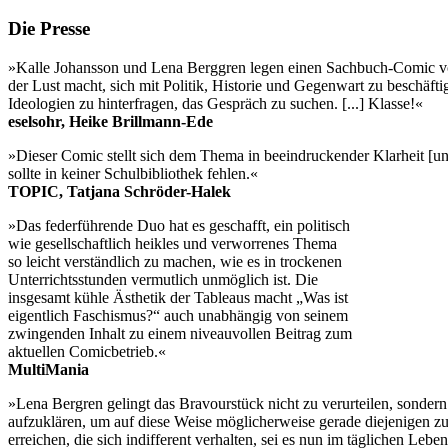
Die Presse
»Kalle Johansson und Lena Berggren legen einen Sachbuch-Comic v
der Lust macht, sich mit Politik, Historie und Gegenwart zu beschäfti
Ideologien zu hinterfragen, das Gespräch zu suchen. [...] Klasse!«
eselsohr, Heike Brillmann-Ede
»Dieser Comic stellt sich dem Thema in beeindruckender Klarheit [u
sollte in keiner Schulbibliothek fehlen.«
TOPIC, Tatjana Schröder-Halek
»Das federführende Duo hat es geschafft, ein politisch
wie gesellschaftlich heikles und verworrenes Thema
so leicht verständlich zu machen, wie es in trockenen
Unterrichtsstunden vermutlich unmöglich ist. Die
insgesamt kühle Ästhetik der Tableaus macht „Was ist
eigentlich Faschismus?“ auch unabhängig von seinem
zwingenden Inhalt zu einem niveauvollen Beitrag zum
aktuellen Comicbetrieb.«
MultiMania
»Lena Bergren gelingt das Bravourstück nicht zu verurteilen, sondern
aufzuklären, um auf diese Weise möglicherweise gerade diejenigen z
erreichen, die sich indifferent verhalten, sei es nun im täglichen Leben