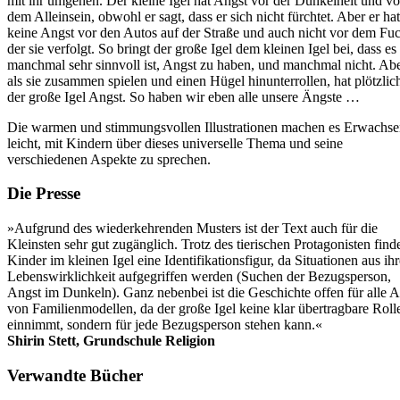
mit ihr umgehen. Der kleine Igel hat Angst vor der Dunkelheit und vo
dem Alleinsein, obwohl er sagt, dass er sich nicht fürchtet. Aber er hat
keine Angst vor den Autos auf der Straße und auch nicht vor dem Fuc
der sie verfolgt. So bringt der große Igel dem kleinen Igel bei, dass es
manchmal sehr sinnvoll ist, Angst zu haben, und manchmal nicht. Ab
als sie zusammen spielen und einen Hügel hinunterrollen, hat plötzlic
der große Igel Angst. So haben wir eben alle unsere Ängste …
Die warmen und stimmungsvollen Illustrationen machen es Erwachs
leicht, mit Kindern über dieses universelle Thema und seine
verschiedenen Aspekte zu sprechen.
Die Presse
»Aufgrund des wiederkehrenden Musters ist der Text auch für die
Kleinsten sehr gut zugänglich. Trotz des tierischen Protagonisten find
Kinder im kleinen Igel eine Identifikationsfigur, da Situationen aus ihr
Lebenswirklichkeit aufgegriffen werden (Suchen der Bezugsperson,
Angst im Dunkeln). Ganz nebenbei ist die Geschichte offen für alle A
von Familienmodellen, da der große Igel keine klar übertragbare Roll
einnimmt, sondern für jede Bezugsperson stehen kann.«
Shirin Stett, Grundschule Religion
Verwandte Bücher