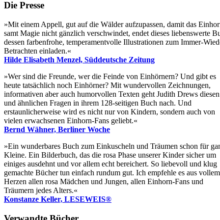
Die Presse
»Mit einem Appell, gut auf die Wälder aufzupassen, damit das Einho
samt Magie nicht gänzlich verschwindet, endet dieses liebenswerte B
dessen farbenfrohe, temperamentvolle Illustrationen zum Immer-Wied
Betrachten einladen.«
Hilde Elisabeth Menzel, Süddeutsche Zeitung
»Wer sind die Freunde, wer die Feinde von Einhörnern? Und gibt es
heute tatsächlich noch Einhörner? Mit wundervollen Zeichnungen,
informativen aber auch humorvollen Texten geht Judith Drews diesen
und ähnlichen Fragen in ihrem 128-seitigen Buch nach. Und
erstaunlicherweise wird es nicht nur von Kindern, sondern auch von
vielen erwachsenen Einhorn-Fans geliebt.«
Bernd Wähner, Berliner Woche
»Ein wunderbares Buch zum Einkuscheln und Träumen schon für ga
Kleine. Ein Bilderbuch, das die rosa Phase unserer Kinder sicher um
einiges ausdehnt und vor allem echt bereichert. So liebevoll und klug
gemachte Bücher tun einfach rundum gut. Ich empfehle es aus vollem
Herzen allen rosa Mädchen und Jungen, allen Einhorn-Fans und
Träumern jedes Alters.«
Konstanze Keller, LESEWEIS®
Verwandte Bücher