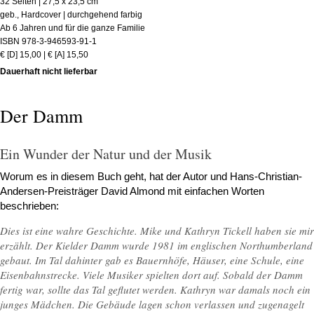
32 Seiten | 27,5 x 23,5 cm
geb., Hardcover | durchgehend farbig
Ab 6 Jahren und für die ganze Familie
ISBN 978-3-946593-91-1
€ [D] 15,00 | € [A] 15,50
Dauerhaft nicht lieferbar
Der Damm
Ein Wunder der Natur und der Musik
Worum es in diesem Buch geht, hat der Autor und Hans-Christian-
Andersen-Preisträger David Almond mit einfachen Worten
beschrieben:
Dies ist eine wahre Geschichte. Mike und Kathryn Tickell haben sie mir
erzählt. Der Kielder Damm wurde 1981 im englischen Northumberland
gebaut. Im Tal dahinter gab es Bauernhöfe, Häuser, eine Schule, eine
Eisenbahnstrecke. Viele Musiker spielten dort auf. Sobald der Damm
fertig war, sollte das Tal geflutet werden. Kathryn war damals noch ein
junges Mädchen. Die Gebäude lagen schon verlassen und zugenagelt