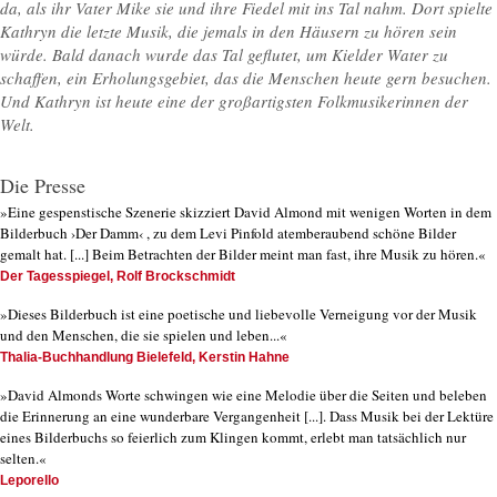
da, als ihr Vater Mike sie und ihre Fiedel mit ins Tal nahm. Dort spielte
Kathryn die letzte Musik, die jemals in den Häusern zu hören sein
würde. Bald danach wurde das Tal geflutet, um Kielder Water zu
schaffen, ein Erholungsgebiet, das die Menschen heute gern besuchen.
Und Kathryn ist heute eine der großartigsten Folkmusikerinnen der
Welt.
Die Presse
»Eine gespenstische Szenerie skizziert David Almond mit wenigen Worten in dem
Bilderbuch ›Der Damm‹ , zu dem Levi Pinfold atemberaubend schöne Bilder
gemalt hat. [...] Beim Betrachten der Bilder meint man fast, ihre Musik zu hören.«
Der Tagesspiegel, Rolf Brockschmidt
»Dieses Bilderbuch ist eine poetische und liebevolle Verneigung vor der Musik
und den Menschen, die sie spielen und leben...«
Thalia-Buchhandlung Bielefeld, Kerstin Hahne
»David Almonds Worte schwingen wie eine Melodie über die Seiten und beleben
die Erinnerung an eine wunderbare Vergangenheit [...]. Dass Musik bei der Lektüre
eines Bilderbuchs so feierlich zum Klingen kommt, erlebt man tatsächlich nur
selten.«
Leporello