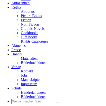
Autor·innen
Rights
About us
Picture Books
Fiction
Non-Fiction
Graphic Novels
Cookbooks
Gift Books
Rights Catalogues
Aktuelles
Presse
Handel
Materialien
Bilderbuchkinos
Verlag
Kontakt
Jobs
Manuskripte
Impressum
Schule
Handreichungen
Bilderbuchkinos
Search