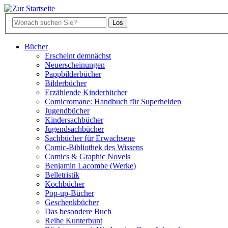
Bücher
Erscheint demnächst
Neuerscheinungen
Pappbilderbücher
Bilderbücher
Erzählende Kinderbücher
Comicromane: Handbuch für Superhelden
Jugendbücher
Kindersachbücher
Jugendsachbücher
Sachbücher für Erwachsene
Comic-Bibliothek des Wissens
Comics & Graphic Novels
Benjamin Lacombe (Werke)
Belletristik
Kochbücher
Pop-up-Bücher
Geschenkbücher
Das besondere Buch
Reihe Kunterbunt