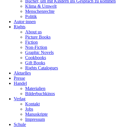
Bücher, um mit Kindern ins Gespräch zu kommen
Klima & Umwelt
Menschenrechte
Politik
Autor·innen
Rights
About us
Picture Books
Fiction
Non-Fiction
Graphic Novels
Cookbooks
Gift Books
Rights Catalogues
Aktuelles
Presse
Handel
Materialien
Bilderbuchkinos
Verlag
Kontakt
Jobs
Manuskripte
Impressum
Schule