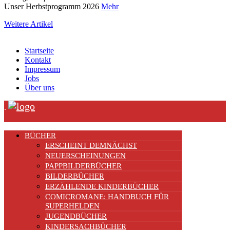
Unser Herbstprogramm 2026
Mehr
Weitere Artikel
Startseite
Kontakt
Impressum
Jobs
Über uns
.
BÜCHER
ERSCHEINT DEMNÄCHST
NEUERSCHEINUNGEN
PAPPBILDERBÜCHER
BILDERBÜCHER
ERZÄHLENDE KINDERBÜCHER
COMICROMANE: HANDBUCH FÜR
SUPERHELDEN
JUGENDBÜCHER
KINDERSACHBÜCHER