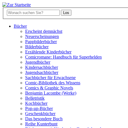
Bücher
Erscheint demnächst
Neuerscheinungen
Pappbilderbücher
Bilderbücher
Erzählende Kinderbücher
Comicromane: Handbuch für Superhelden
Jugendbücher
Kindersachbücher
Jugendsachbücher
Sachbücher für Erwachsene
Comic-Bibliothek des Wissens
Comics & Graphic Novels
Benjamin Lacombe (Werke)
Belletristik
Kochbücher
Pop-up-Bücher
Geschenkbücher
Das besondere Buch
Reihe Kunterbunt