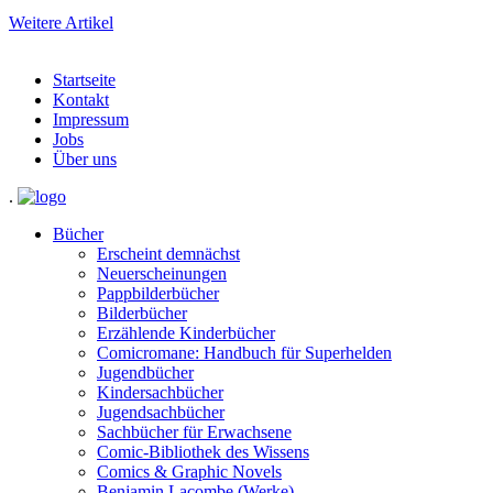
Weitere Artikel
Startseite
Kontakt
Impressum
Jobs
Über uns
.
Bücher
Erscheint demnächst
Neuerscheinungen
Pappbilderbücher
Bilderbücher
Erzählende Kinderbücher
Comicromane: Handbuch für Superhelden
Jugendbücher
Kindersachbücher
Jugendsachbücher
Sachbücher für Erwachsene
Comic-Bibliothek des Wissens
Comics & Graphic Novels
Benjamin Lacombe (Werke)