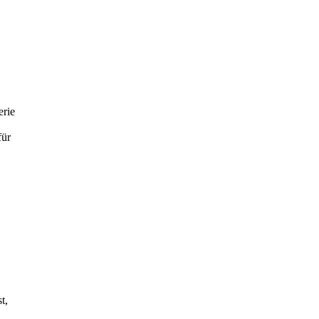
erie
ür
t,