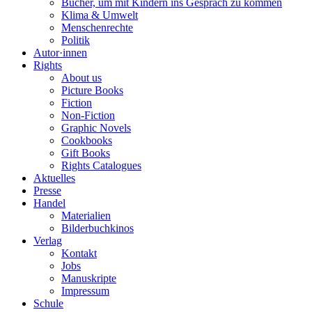
Bücher, um mit Kindern ins Gespräch zu kommen
Klima & Umwelt
Menschenrechte
Politik
Autor·innen
Rights
About us
Picture Books
Fiction
Non-Fiction
Graphic Novels
Cookbooks
Gift Books
Rights Catalogues
Aktuelles
Presse
Handel
Materialien
Bilderbuchkinos
Verlag
Kontakt
Jobs
Manuskripte
Impressum
Schule