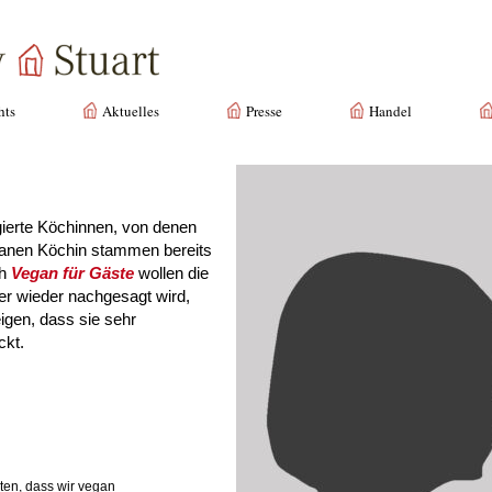
hts
Aktuelles
Presse
Handel
gierte Köchinnen, von denen
eganen Köchin stammen bereits
ch
Vegan für Gäste
wollen die
er wieder nachgesagt wird,
eigen, dass sie sehr
ckt.
lten, dass wir vegan