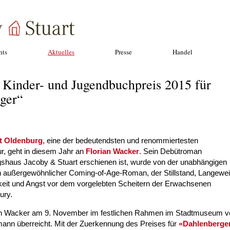
hts
Aktuelles
Presse
Handel
 Kinder- und Jugendbuchpreis 2015 für
ger“
t Oldenburg
, eine der bedeutendsten und renommiertesten
r, geht in diesem Jahr an
Florian Wacker
. Sein Debütroman
agshaus Jacoby & Stuart erschienen ist, wurde von der unabhängigen
n außergewöhnlicher Coming-of-Age-Roman, der Stillstand, Langewei
rkeit und Angst vor dem vorgelebten Scheitern der Erwachsenen
ury.
orian Wacker am 9. November im festlichen Rahmen im Stadtmuseum 
nn überreicht. Mit der Zuerkennung des Preises für
«Dahlenberge