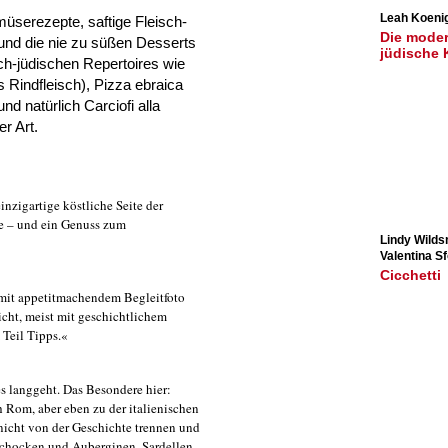
Leah Koeni
üserezepte, saftige Fleisch­
Die mode
 und die nie zu süßen Desserts
jüdische
ch-jüdischen Repertoires wie
 Rindfleisch), Pizza ebraica
d natürlich Carciofi alla
er Art.
nzigartige köstliche Seite der
re – und ein Genuss zum
Lindy Wilds
Valentina S
Cicchetti
le mit appetitmachendem Begleitfoto
icht, meist mit geschichtlichem
Teil Tipps.«
s langgeht. Das Besondere hier:
 Rom, aber eben zu der italienischen
nicht von der Geschichte trennen und
tischocken und Auberginen, Sardellen