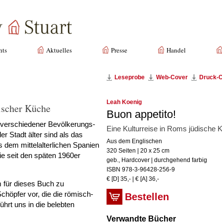
hts
Aktuelles
Presse
Handel
Leseprobe
Web-Cover
Druck-
Leah Koenig
ischer Küche
Buon appetito!
r verschie­dener Bevölkerungs­
Eine Kulturreise in Roms jüdische 
r Stadt älter sind als das
Aus dem Englischen
 dem mittelalterlichen Spanien
320 Seiten | 20 x 25 cm
ie seit den späten 1960er
geb., Hardcover | durchgehend farbig
ISBN 978-3-96428-256-9
€ [D] 35,- | € [A] 36,-
 für dieses Buch zu
chöpfer vor, die die römisch-
Bestellen
ührt uns in die belebten
Verwandte Bücher