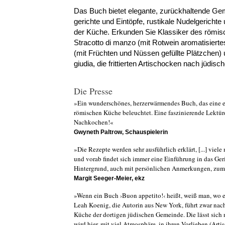
Das Buch bietet elegante, zurückhaltende Gem
gerichte und Eintöpfe, rustikale Nudelgerichte
der Küche. Erkunden Sie Klassiker des römis
Stracotto di manzo (mit Rotwein aromatisiertes
(mit Früchten und Nüssen gefüllte Plätzchen) un
giudia, die frittierten Artischocken nach jüdisch
Die Presse
»Ein wunderschönes, herzerwärmendes Buch, das eine ei
römischen Küche beleuchtet. Eine faszinierende Lektü
Nachkochen!«
Gwyneth Paltrow, Schauspielerin
»Die Rezepte werden sehr ausführlich erklärt, [...] vie
und vorab findet sich immer eine Einführung in das Ger
Hintergrund, auch mit persönlichen Anmerkungen, zum 
Margit Seeger-Meier, ekz
»Wenn ein Buch ›Buon appetito!‹ heißt, weiß man, wo e
Leah Koenig, die Autorin aus New York, führt zwar nach
Küche der dortigen jüdischen Gemeinde. Die lässt sich 
wird hier, mit viel Atmosphäre, in ihren Vorlieben (Ar