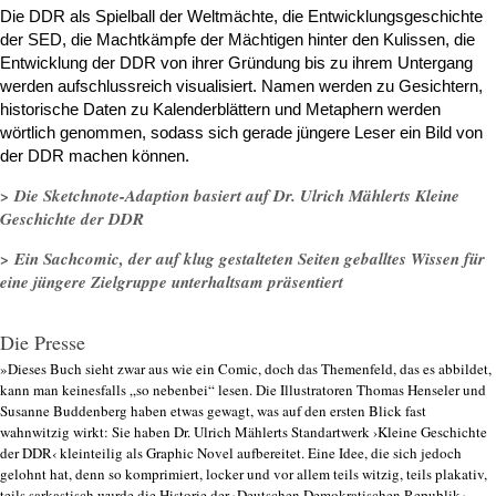
Die DDR als Spielball der Weltmächte, die Entwicklungsgeschichte
der SED, die Machtkämpfe der Mächtigen hinter den Kulissen, die
Entwicklung der DDR von ihrer Gründung bis zu ihrem Untergang
werden aufschlussreich visualisiert. Namen werden zu Gesichtern,
historische Daten zu Kalenderblättern und Metaphern werden
wörtlich genommen, sodass sich gerade jüngere Leser ein Bild von
der DDR machen können.
> Die Sketchnote-Adaption basiert auf Dr. Ulrich Mählerts Kleine
Geschichte der DDR
> Ein Sachcomic, der auf klug gestalteten Seiten geballtes Wissen für
eine jüngere Zielgruppe unterhaltsam präsentiert
Die Presse
»Dieses Buch sieht zwar aus wie ein Comic, doch das Themenfeld, das es abbildet,
kann man keinesfalls „so nebenbei“ lesen. Die Illustratoren Thomas Henseler und
Susanne Buddenberg haben etwas gewagt, was auf den ersten Blick fast
wahnwitzig wirkt: Sie haben Dr. Ulrich Mählerts Standartwerk ›Kleine Geschichte
der DDR‹ kleinteilig als Graphic Novel aufbereitet. Eine Idee, die sich jedoch
gelohnt hat, denn so komprimiert, locker und vor allem teils witzig, teils plakativ,
teils sarkastisch wurde die Historie der ›Deutschen Demokratischen Republik‹