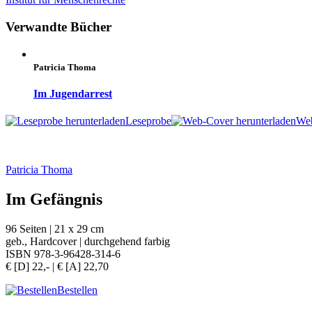
Verwandte Bücher
Patricia Thoma
Im Jugendarrest
Leseprobe
We
Patricia Thoma
Im Gefängnis
96 Seiten | 21 x 29 cm
geb., Hardcover | durchgehend farbig
ISBN 978-3-96428-314-6
€ [D] 22,- | € [A] 22,70
Bestellen