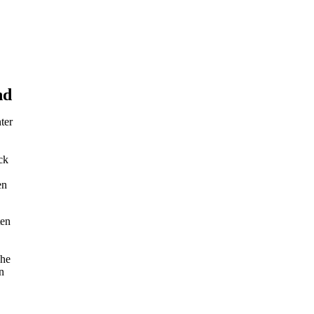
nd
ter
ck
en
ten
che
n