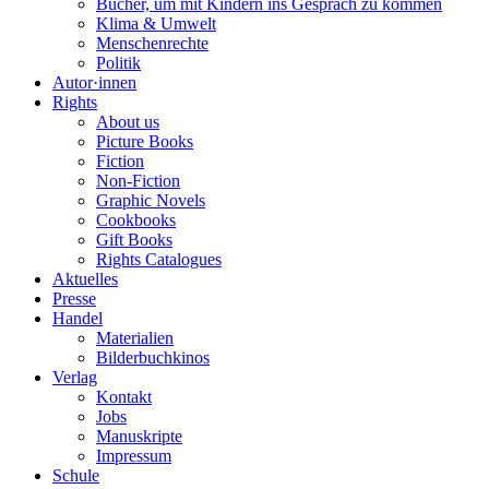
Bücher, um mit Kindern ins Gespräch zu kommen
Klima & Umwelt
Menschenrechte
Politik
Autor·innen
Rights
About us
Picture Books
Fiction
Non-Fiction
Graphic Novels
Cookbooks
Gift Books
Rights Catalogues
Aktuelles
Presse
Handel
Materialien
Bilderbuchkinos
Verlag
Kontakt
Jobs
Manuskripte
Impressum
Schule