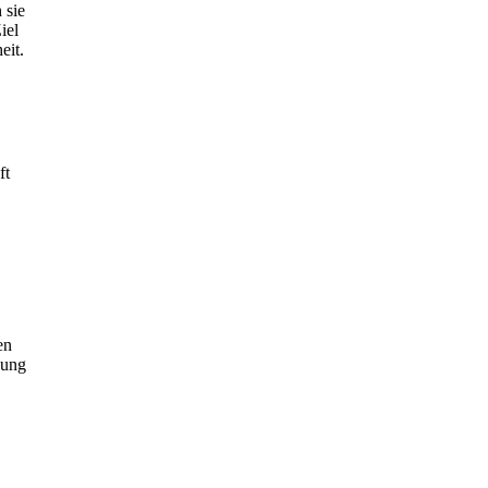
 sie
iel
eit.
ft
en
kung