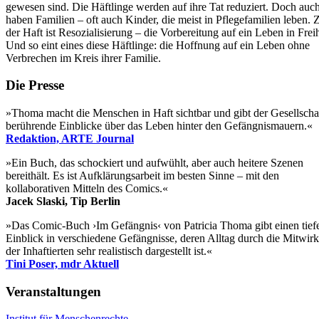
gewesen sind. Die Häftlinge werden auf ihre Tat reduziert. Doch auch
haben Familien – oft auch Kinder, die meist in Pflegefamilien leben. Z
der Haft ist Resozialisierung – die Vorbereitung auf ein Leben in Freih
Und so eint eines diese Häftlinge: die Hoffnung auf ein Leben ohne
Verbrechen im Kreis ihrer Familie.
Die Presse
»Thoma macht die Menschen in Haft sichtbar und gibt der Gesellscha
berührende Einblicke über das Leben hinter den Gefängnismauern.«
Redaktion, ARTE Journal
»Ein Buch, das schockiert und aufwühlt, aber auch heitere Szenen
bereithält. Es ist Aufklärungsarbeit im besten Sinne – mit den
kollaborativen Mitteln des Comics.«
Jacek Slaski, Tip Berlin
»Das Comic-Buch ›Im Gefängnis‹ von Patricia Thoma gibt einen tief
Einblick in verschiedene Gefängnisse, deren Alltag durch die Mitwir
der Inhaftierten sehr realistisch dargestellt ist.«
Tini Poser, mdr Aktuell
Veranstaltungen
Institut für Menschenrechte