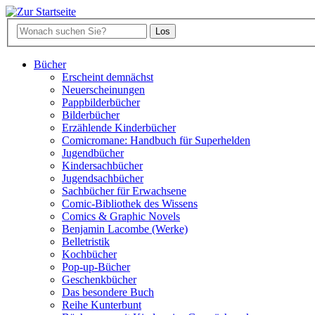
Bücher
Erscheint demnächst
Neuerscheinungen
Pappbilderbücher
Bilderbücher
Erzählende Kinderbücher
Comicromane: Handbuch für Superhelden
Jugendbücher
Kindersachbücher
Jugendsachbücher
Sachbücher für Erwachsene
Comic-Bibliothek des Wissens
Comics & Graphic Novels
Benjamin Lacombe (Werke)
Belletristik
Kochbücher
Pop-up-Bücher
Geschenkbücher
Das besondere Buch
Reihe Kunterbunt