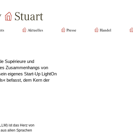
hts
Aktuelles
Presse
Handel
le Supérieure und
t des Zusammenhangs von
 sein eigenes Start-Up LightOn
ls« befasst, dem Kern der
LM) ist das Herz von
 aus allen Sprachen