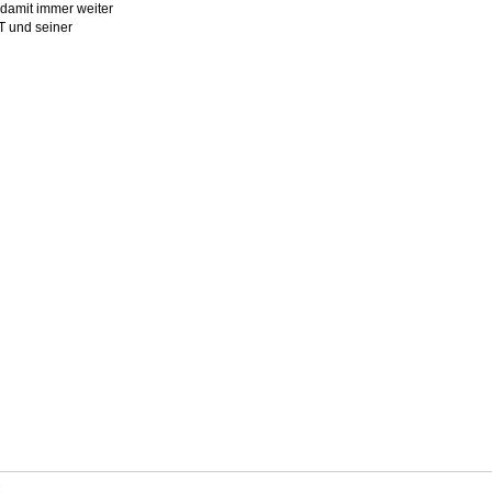
 damit immer weiter
T und seiner
s