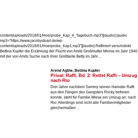
content/uploads/2018/01/Hoerprobe_Kap_4_Tagebuch.mp3"][/audio] [audio
mp3="https://www.jacobystuart.de/wp-
content/uploads/2018/01/Hoerprobe_Kap1.mp3"][/audio] Raffiniert verschränkt
Bettina Kupfer die Erzählung der Flucht von Amits Großmutter Minnie im Jahr 1940
mit der von Amits Suche nach ihrer Großtante Betty im Jahr ...
Arend Agthe, Bettina Kupfer
Privat: Raffi, Bd. 2: Rettet Raffi – Umzug
nach Rio
Drei Jahre nachdem Sammy seinen Hamster Raffi
aus den Fängen des Gangsters Rocky befreien
konnte, steht für Familie Wiese ein Umzug an: nach
Rio. Allerdings sind nicht alle Familienmitglieder
gleichermaßen ...