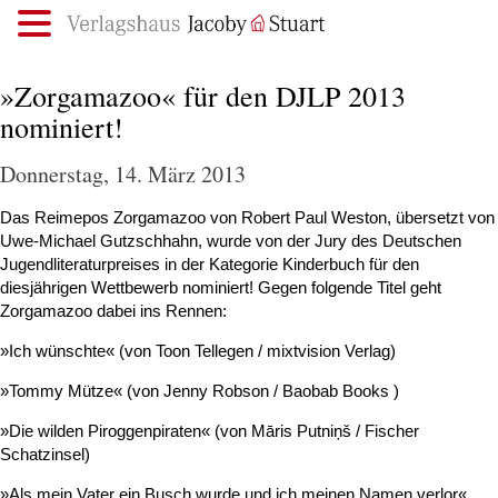
.
»Zorgamazoo« für den DJLP 2013
nominiert!
Donnerstag, 14. März 2013
Das Reimepos Zorgamazoo von Robert Paul Weston, übersetzt von
Uwe-Michael Gutzschhahn, wurde von der Jury des Deutschen
Jugendliteraturpreises in der Kategorie Kinderbuch für den
diesjährigen Wettbewerb nominiert! Gegen folgende Titel geht
Zorgamazoo dabei ins Rennen:
»Ich wünschte« (von Toon Tellegen / mixtvision Verlag)
»Tommy Mütze« (von Jenny Robson / Baobab Books )
»Die wilden Piroggenpiraten« (von Māris Putniņš / Fischer
Schatzinsel)
»Als mein Vater ein Busch wurde und ich meinen Namen verlor«