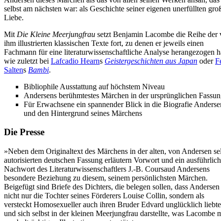
selbst am nächsten war: als Geschichte seiner eigenen unerfüllten gro
Liebe.
Mit
Die Kleine Meerjungfrau
setzt Benjamin Lacombe die Reihe der
ihm illustrierten klassischen Texte fort, zu denen er jeweils einen
Fachmann für eine literaturwissenschaftliche Analyse herangezogen h
wie zuletzt bei
Lafcadio Hearn
s
Geistergeschichten aus Japan
oder
F
Salten
s
Bambi
.
Bibliophile Ausstattung auf höchstem Niveau
Andersens berühmtestes Märchen in der ursprünglichen Fassu
Für Erwachsene ein spannender Blick in die Biografie Anderse
und den Hintergrund seines Märchens
Die Presse
»Neben dem Originaltext des Märchens in der alten, von Andersen se
autorisierten deutschen Fassung erläutern Vorwort und ein ausführlic
Nachwort des Literaturwissenschaftlers J.-B. Coursaud Andersens
besondere Beziehung zu diesem, seinem persönlichsten Märchen.
Beigefügt sind Briefe des Dichters, die belegen sollen, dass Andersen
nicht nur die Tochter seines Förderers Louise Collin, sondern als
versteckt Homosexueller auch ihren Bruder Edvard unglücklich liebte
und sich selbst in der kleinen Meerjungfrau darstellte, was Lacombe m