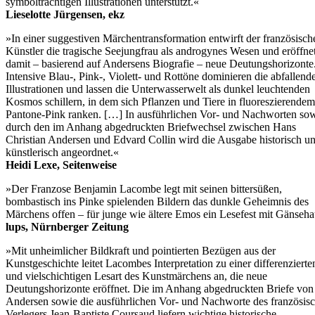
symbolträchtigen Illustrationen unterstützt.«
Lieselotte Jürgensen, ekz
»In einer suggestiven Märchentransformation entwirft der französisch
Künstler die tragische Seejungfrau als androgynes Wesen und eröffne
damit – basierend auf Andersens Biografie – neue Deutungshorizonte
Intensive Blau-, Pink-, Violett- und Rottöne dominieren die abfallend
Illustrationen und lassen die Unterwasserwelt als dunkel leuchtenden
Kosmos schillern, in dem sich Pflanzen und Tiere in fluoreszierendem
Pantone-Pink ranken. […] In ausführlichen Vor- und Nachworten so
durch den im Anhang abgedruckten Briefwechsel zwischen Hans
Christian Andersen und Edvard Collin wird die Ausgabe historisch u
künstlerisch angeordnet.«
Heidi Lexe, Seitenweise
»Der Franzose Benjamin Lacombe legt mit seinen bittersüßen,
bombastisch ins Pinke spielenden Bildern das dunkle Geheimnis des
Märchens offen – für junge wie ältere Emos ein Lesefest mit Gänseha
lups, Nürnberger Zeitung
»Mit unheimlicher Bildkraft und pointierten Bezügen aus der
Kunstgeschichte leitet Lacombes Interpretation zu einer differenzierte
und vielschichtigen Lesart des Kunstmärchens an, die neue
Deutungshorizonte eröffnet. Die im Anhang abgedruckten Briefe von
Andersen sowie die ausführlichen Vor- und Nachworte des französis
Verlegers Jean-Baptiste Coursaud liefern wichtige historische