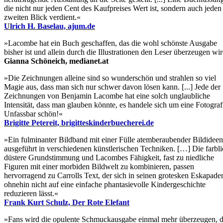
die nicht nur jeden Cent des Kaufpreises Wert ist, sondern auch jeden
zweiten Blick verdient.«
Ulrich H. Baselau, ajum.de
»Lacombe hat ein Buch geschaffen, das die wohl schönste Ausgabe
bisher ist und allein durch die Illustrationen den Leser überzeugen wi
Gianna Schöneich, medianet.at
»Die Zeichnungen alleine sind so wunderschön und strahlen so viel
Magie aus, dass man sich nur schwer davon lösen kann. [...] Jede der
Zeichnungen von Benjamin Lacombe hat eine solch unglaubliche
Intensität, dass man glauben könnte, es handele sich um eine Fotograf
Unfassbar schön!«
Brigitte Petereit, brigitteskinderbuecherei.de
»Ein fulminanter Bildband mit einer Fülle atemberaubender Bildideen
ausgeführt in verschiedenen künstlerischen Techniken. […] Die farbl
düstere Grundstimmung und Lacombes Fähigkeit, fast zu niedliche
Figuren mit einer morbiden Bildwelt zu kombinieren, passen
hervorragend zu Carrolls Text, der sich in seinen grotesken Eskapade
ohnehin nicht auf eine einfache phantasievolle Kindergeschichte
reduzieren lässt.«
Frank Kurt Schulz, Der Rote Elefant
»Fans wird die opulente Schmuckausgabe einmal mehr überzeugen, d