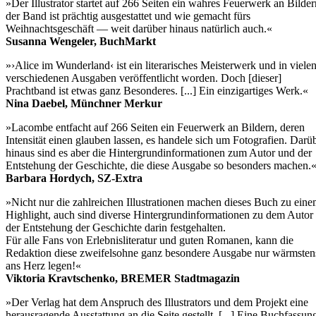
»Der Illustrator startet auf 266 Seiten ein wahres Feuerwerk an Bilder
der Band ist prächtig ausgestattet und wie gemacht fürs
Weihnachtsgeschäft — weit darüber hinaus natürlich auch.«
Susanna Wengeler, BuchMarkt
»›Alice im Wunderland‹ ist ein literarisches Meisterwerk und in viele
verschiedenen Ausgaben veröffentlicht worden. Doch [dieser]
Prachtband ist etwas ganz Besonderes. [...] Ein einzigartiges Werk.«
Nina Daebel, Münchner Merkur
»Lacombe entfacht auf 266 Seiten ein Feuerwerk an Bildern, deren
Intensität einen glauben lassen, es handele sich um Fotografien. Darü
hinaus sind es aber die Hintergrundinformationen zum Autor und der
Entstehung der Geschichte, die diese Ausgabe so besonders machen.
Barbara Hordych, SZ-Extra
»Nicht nur die zahlreichen Illustrationen machen dieses Buch zu ein
Highlight, auch sind diverse Hintergrundinformationen zu dem Autor
der Entstehung der Geschichte darin festgehalten.
Für alle Fans von Erlebnisliteratur und guten Romanen, kann die
Redaktion diese zweifelsohne ganz besondere Ausgabe nur wärmsten
ans Herz legen!«
Viktoria Kravtschenko, BREMER Stadtmagazin
»Der Verlag hat dem Anspruch des Illustrators und dem Projekt eine
herausragende Ausstattung an die Seite gestellt. [...] Eine Buchfassun