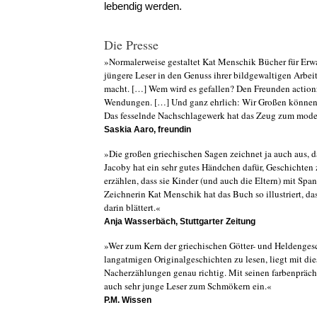
lebendig werden.
Die Presse
»Normalerweise gestaltet Kat Menschik Bücher für Er
jüngere Leser in den Genuss ihrer bildgewaltigen Arbei
macht. […] Wem wird es gefallen? Den Freunden action
Wendungen. […] Und ganz ehrlich: Wir Großen können
Das fesselnde Nachschlagewerk hat das Zeug zum mode
Saskia Aaro, freundin
»Die großen griechischen Sagen zeichnet ja auch aus, d
Jacoby hat ein sehr gutes Händchen dafür, Geschichte
erzählen, dass sie Kinder (und auch die Eltern) mit Sp
Zeichnerin Kat Menschik hat das Buch so illustriert, d
darin blättert.«
Anja Wasserbäch, Stuttgarter Zeitung
»Wer zum Kern der griechischen Götter- und Heldenges
langatmigen Originalgeschichten zu lesen, liegt mit die
Nacherzählungen genau richtig. Mit seinen farbenprächt
auch sehr junge Leser zum Schmökern ein.«
P.M. Wissen