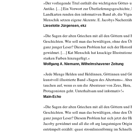
»Der vorliegende Titel enthält die wichtigsten Götter-
Antike. […] Ein Vorwort zur Überlieferungsgeschichte,
Landkarten runden den informativen Band ab, die Vigne
Menschik setzen eigene Akzente. E. Jacobys Nacherzähl
Lieselotte Jürgensen, ekz
»Die Sagen der alten Griechen mit all den Göttern und 
Geschichten. Wie soll man das bewältigen, ohne den Übe
ganz junger Leser? Diesem Problem hat sich der Histor
gewidmet. […] Kat Menschik hat knackige Illustratio
starken Farben hinzugefügt.«
Wolfgang A. Niemann, Wilhelmshavener Zeitung
»Jede Menge Helden und Heldinnen, Göttinnen und Gött
kunstvoll illustrierte Band »Sagen des Altertums«. Ab
tauchen auf, wenn es um die Abenteuer von Zeus, Hera,
Protagonisten geht. Unterhaltsam und informativ!«
Main-Echo
»Die Sagen der alten Griechen mit all den Göttern und 
Geschichten. Wie soll man das bewältigen, ohne den Übe
ganz junger Leser? Diesem Problem hat sich jetzt der 
Jacoby gewidmet und all die oft arg langatmigen Origi
entrümpelt erzählt: quasi stromlinienförmig im Schnel