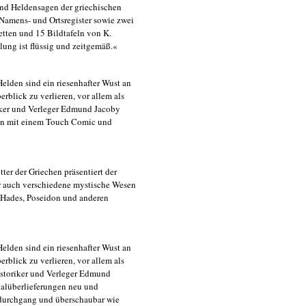
 und Heldensagen der griechischen
 Namens- und Ortsregister sowie zwei
tten und 15 Bildtafeln von K.
ung ist flüssig und zeitgemäß.«
Helden sind ein riesenhafter Wust an
rblick zu verlieren, vor allem als
iker und Verleger Edmund Jacoby
nen mit einem Touch Comic und
er der Griechen präsentiert der
er auch verschiedene mystische Wesen
 Hades, Poseidon und anderen
Helden sind ein riesenhafter Wust an
rblick zu verlieren, vor allem als
Historiker und Verleger Edmund
nalüberlieferungen neu und
ldurchgang und überschaubar wie