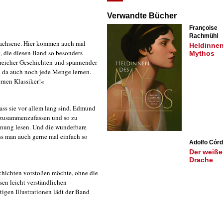
Verwandte Bücher
Françoise
Rachmühl
wachsene. Hier kommen auch mal
Heldinne
t, die diesen Band so besonders
Mythos
reicher Geschichten und spannender
 da auch noch jede Menge lernen.
rnen Klassiker!«
ass sie vor allem lang sind. Edmund
n zusammenzufassen und so zu
annung lesen. Und die wunderbare
ass man auch gerne mal einfach so
Adolfo Cór
Der weiße
Drache
chichten vorstoßen möchte, ohne die
sen leicht verständlichen
igen Illustrationen lädt der Band