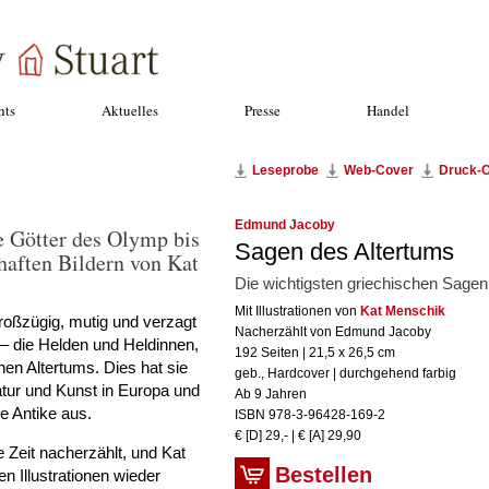
hts
Aktuelles
Presse
Handel
Leseprobe
Web-Cover
Druck-
Edmund Jacoby
e Götter des Olymp bis
Sagen des Altertums
haften Bildern von Kat
Die wichtigsten griechischen Sagen
Mit Illustrationen von
Kat Menschik
großzügig, mutig und verzagt
Nacherzählt von Edmund Jacoby
 – die Helden und Heldinnen,
192 Seiten | 21,5 x 26,5 cm
en Altertums. Dies hat sie
geb., Hardcover | durchgehend farbig
tur und Kunst in Europa und
Ab 9 Jahren
ie Antike aus.
ISBN 978-3-96428-169-2
€ [D] 29,- | € [A] 29,90
 Zeit nacherzählt, und Kat
Bestellen
n Illustrationen wieder