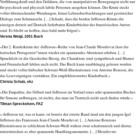
Verführungskraft und den Gefahren, die von manipulativen Bewegungen nicht nur
für psychisch und physisch labile Personen ausgehen können. Der Krimi steckt
voller überraschender Wendungen, feiner Lebensbeobachtungen und geistreicher
Dialoge zum Schmunzeln. […] Schade, dass die beiden Jefferson-Krimis die
einzigen derzeit auf Deutsch lieferbaren Kinderbücher des französischen Autors
sind. Es bleibt zu hoffen, dass bald mehr folgen!«
Verena Weigl, 1001 Buch
»Der 2. Kinderkrimi der ›Jefferson‹-Reihe von Jean-Claude Mourlevat lässt die
tierischen Protagonist*innen wieder ein spannendes Abenteuer erleben. […]
Sprachlich ist die Geschichte flüssig, die Charaktere sind sympathisch und Humor
und Freundschaft fehlen auch nicht. Das Buch kann unabhängig gelesen werden
und steckt voller hübscher Schwarz-Weiß-Illustrationen von Antoine Ronzon, die
das Lesevergnügen verstärken. Ein empfehlenswertes Kinderbuch.«
Christa Schulz, ekz
»Die Empathie, die Gilbert und Jefferson im Verlauf eines sehr spannenden Buches
für Simone aufbringen, ist nichts, das man im Tierreich nicht auch finden würde.«
Tilman Spreckelsen, FAZ
»›Jefferson tut, was er kann‹ ist bereits der zweite Band rund um den jungen Igel
Jefferson des Franzosen Jean-Claude Mourlevat. […] Antoine Ronzons
Illustrationen in schlichtem Schwarz-Weiß wirken zwar schattenreich und düster,
unterstreichen so aber spannende Handlungsmomente. […] Mourlevats