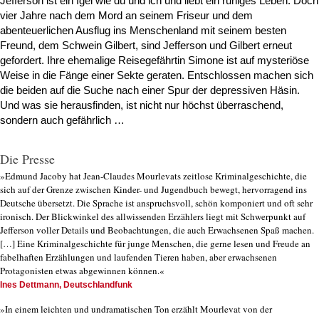
Jefferson ist ein Igel wie du und ich und liebt ein ruhiges Leben. Doch
vier Jahre nach dem Mord an seinem Friseur und dem
abenteuerlichen Ausflug ins Menschenland mit seinem besten
Freund, dem Schwein Gilbert, sind Jefferson und Gilbert erneut
gefordert. Ihre ehemalige Reisegefährtin Simone ist auf mysteriöse
Weise in die Fänge einer Sekte geraten. Entschlossen machen sich
die beiden auf die Suche nach einer Spur der depressiven Häsin.
Und was sie herausfinden, ist nicht nur höchst überraschend,
sondern auch gefährlich …
Die Presse
»Edmund Jacoby hat Jean-Claudes Mourlevats zeitlose Kriminalgeschichte, die
sich auf der Grenze zwischen Kinder- und Jugendbuch bewegt, hervorragend ins
Deutsche übersetzt. Die Sprache ist anspruchsvoll, schön komponiert und oft sehr
ironisch. Der Blickwinkel des allwissenden Erzählers liegt mit Schwerpunkt auf
Jefferson voller Details und Beobachtungen, die auch Erwachsenen Spaß machen.
[…] Eine Kriminalgeschichte für junge Menschen, die gerne lesen und Freude an
fabelhaften Erzählungen und laufenden Tieren haben, aber erwachsenen
Protagonisten etwas abgewinnen können.«
Ines Dettmann, Deutschlandfunk
»In einem leichten und undramatischen Ton erzählt Mourlevat von der