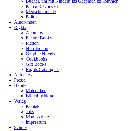
Bücher, um mit Kindern ins Gespräch zu kommen
Klima & Umwelt
Menschenrechte
Politik
Autor·innen
Rights
About us
Picture Books
Fiction
Non-Fiction
Graphic Novels
Cookbooks
Gift Books
Rights Catalogues
Aktuelles
Presse
Handel
Materialien
Bilderbuchkinos
Verlag
Kontakt
Jobs
Manuskripte
Impressum
Schule