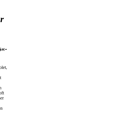
r
s«-
let,
t
n
oft
ser
en