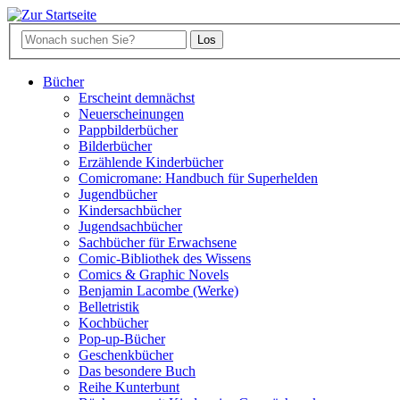
Bücher
Erscheint demnächst
Neuerscheinungen
Pappbilderbücher
Bilderbücher
Erzählende Kinderbücher
Comicromane: Handbuch für Superhelden
Jugendbücher
Kindersachbücher
Jugendsachbücher
Sachbücher für Erwachsene
Comic-Bibliothek des Wissens
Comics & Graphic Novels
Benjamin Lacombe (Werke)
Belletristik
Kochbücher
Pop-up-Bücher
Geschenkbücher
Das besondere Buch
Reihe Kunterbunt