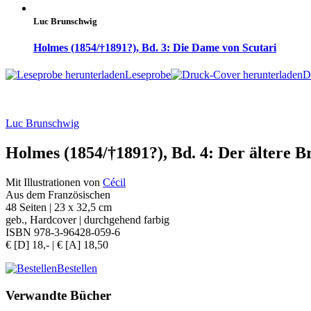
Luc Brunschwig
Holmes (1854/†1891?), Bd. 3: Die Dame von Scutari
Leseprobe
D
Luc Brunschwig
Holmes (1854/†1891?), Bd. 4: Der ältere B
Mit Illustrationen von
Cécil
Aus dem Französischen
48 Seiten | 23 x 32,5 cm
geb., Hardcover | durchgehend farbig
ISBN 978-3-96428-059-6
€ [D] 18,- | € [A] 18,50
Bestellen
Verwandte Bücher