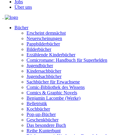
Jobs
Über uns
.
Bücher
Erscheint demnächst
Neuerscheinungen
Pappbilderbücher
Bilderbücher
Erzählende Kinderbücher
Comicromane: Handbuch für Superhelden
Jugendbücher
Kindersachbücher
Jugendsachbücher
Sachbücher für Erwachsene
Comic-Bibliothek des Wissens
Comics & Graphic Novels
Benjamin Lacombe (Werke)
Belletristik
Kochbücher
Pop-up-Bücher
Geschenkbücher
Das besondere Buch
Reihe Kunterbunt