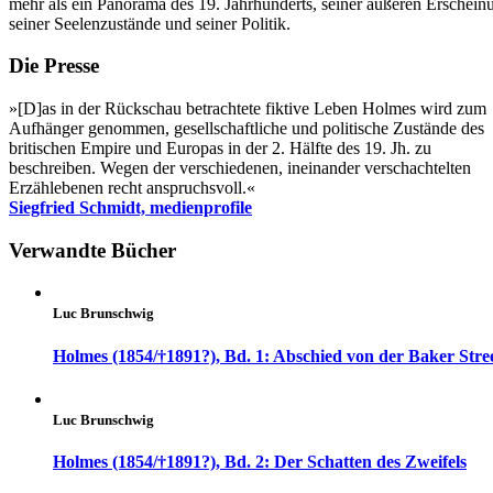
mehr als ein Panorama des 19. Jahrhunderts, seiner äußeren Erschein
seiner Seelenzustände und seiner Politik.
Die Presse
»[D]as in der Rückschau betrachtete fiktive Leben Holmes wird zum
Aufhänger genommen, gesellschaftliche und politische Zustände des
britischen Empire und Europas in der 2. Hälfte des 19. Jh. zu
beschreiben. Wegen der verschiedenen, ineinander verschachtelten
Erzählebenen recht anspruchsvoll.«
Siegfried Schmidt, medienprofile
Verwandte Bücher
Luc Brunschwig
Holmes (1854/†1891?), Bd. 1: Abschied von der Baker Stre
Luc Brunschwig
Holmes (1854/†1891?), Bd. 2: Der Schatten des Zweifels