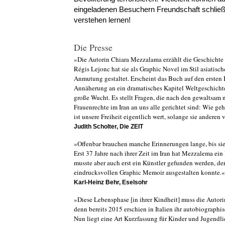
eingeladenen Besuchern Freundschaft schlie
verstehen lernen!
Die Presse
»Die Autorin Chiara Mezzalama erzählt die Geschichte 
Régis Lejonc hat sie als Graphic Novel im Stil asiatisch
Anmutung gestaltet. Erscheint das Buch auf den ersten 
Annäherung an ein dramatisches Kapitel Weltgeschichte,
große Wucht. Es stellt Fragen, die nach den gewaltsam 
Frauenrechte im Iran an uns alle gerichtet sind: Wie g
ist unsere Freiheit eigentlich wert, solange sie anderen 
Judith Scholter, Die ZEIT
»Offenbar brauchen manche Erinnerungen lange, bis sie 
Erst 37 Jahre nach ihrer Zeit im Iran hat Mezzalema ein
musste aber auch erst ein Künstler gefunden werden, de
eindrucksvollen Graphic Memoir ausgestalten konnte.«
Karl-Heinz Behr, Eselsohr
»Diese Lebensphase [in ihrer Kindheit] muss die Autor
denn bereits 2015 erschien in Italien ihr autobiographi
Nun liegt eine Art Kurzfassung für Kinder und Jugendli