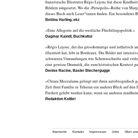
französische Illustrator Régis Lejonc hat diese Kindhe
Bildern umgesetzt. Wo die ›Persepolis‹-Reihe von Marj
dieses Buch auch Leser*innen finden. Ein besonderes 
Bettina Harling, ekz
»Eine Allegorie auf die westliche Flüchtlingspolitik.«
Dagmar Kaindl, Buchkultur
»Régis Lejonc, der das grossformatige und ästhetisch a
illustriert hat, lebt in Bordeaux. Die Bilder mit intensi
schwarzen Umrandungen wie Scherenschnitte und verle
eine gewisse Dramatik, die zum historischen Kontext pa
Denise Racine, Basler Biechergugge
»Chiara Mezzalama gelingt mit ihren autobiografisch g
Zeit ihrer Familie in Teheran ein anderer Blick auf den 
Freiheit gelebt werden kann, wenn sie anderen rundher
Redaktion Kolibri
Startseite
Kontakt
Impressum
Jobs
Über un