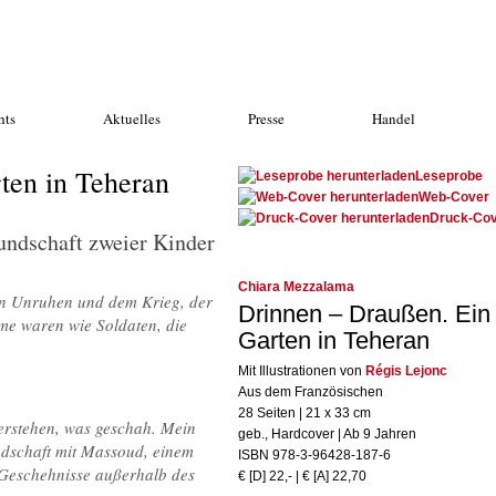
hts
Aktuelles
Presse
Handel
ten in Teheran
Leseprobe
Web-Cover
Druck-Co
undschaft zweier Kinder
Chiara Mezzalama
en Unruhen und dem Krieg, der
Drinnen – Draußen. Ein
me waren wie Soldaten, die
Garten in Teheran
Mit Illustrationen von
Régis Lejonc
Aus dem Französischen
28 Seiten | 21 x 33 cm
verstehen, was geschah. Mein
geb., Hardcover | Ab 9 Jahren
ndschaft mit Massoud, einem
ISBN 978-3-96428-187-6
e Geschehnisse außerhalb des
€ [D] 22,- | € [A] 22,70