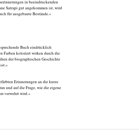
itserinnerungen in beeindruckenden
ane Satrapi gut angekommen ist, wird
Buch für ausgebaute Bestände.«
nsprechende Buch eindrücklich
ven Farben koloriert wirken durch die
ihen der biographischen Geschichte
sst.«
efärbten Erinnerungen an die kurze
Iran und auf die Frage, wie die eigene
um verwehrt wird.«
s