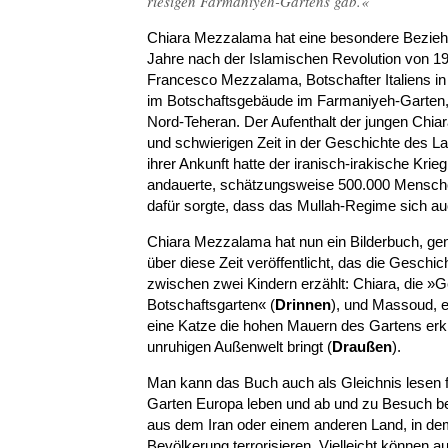
riesigen Farmaniyeh-Gartens gab.«
Chiara Mezzalama hat eine besondere Bezieh
Jahre nach der Islamischen Revolution von 1979
Francesco Mezzalama, Botschafter Italiens i
im Botschaftsgebäude im Farmaniyeh-Garten, 
Nord-Teheran. Der Aufenthalt der jungen Chiara
und schwierigen Zeit in der Geschichte des 
ihrer Ankunft hatte der iranisch-irakische Kri
andauerte, schätzungsweise 500.000 Mensch
dafür sorgte, dass das Mullah-Regime sich au
Chiara Mezzalama hat nun ein Bilderbuch, ge
über diese Zeit veröffentlicht, das die Geschi
zwischen zwei Kindern erzählt: Chiara, die »
Botschaftsgarten« (
Drinnen
), und Massoud, e
eine Katze die hohen Mauern des Gartens erk
unruhigen Außenwelt bringt (
Draußen
).
Man kann das Buch auch als Gleichnis lesen f
Garten Europa leben und ab und zu Besuch 
aus dem Iran oder einem anderen Land, in dem
Bevölkerung terrorisieren. Vielleicht können au