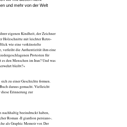
ßen und mehr von der Welt
ihrer eigenen Kindheit, der Zeichner
er Holzschnitte mit leichter Retro-
Blick wie eine verkünstelte
 verleiht die Authentizität ihm eine
niedergeschlagenen Protesten für
eht es den Menschen im Iran? Und was
verwehrt bleibt?«
sich zu einer Geschichte formen.
 Buch daraus gemacht. Vielleicht
r diese Erinnerung zur
in nachhaltig beeindruckt haben,
scher Roman ›Il giardion persiano‹.
che als Graphic Memoir vor. Der