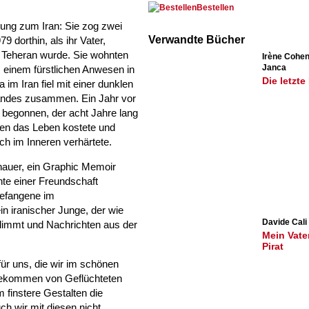
Bestellen
ung zum Iran: Sie zog zwei
Verwandte Bücher
 dorthin, als ihr Vater,
n Teheran wurde. Sie wohnten
Irène Cohen
Janca
einem fürstlichen Anwesen in
Die letzte
 im Iran fiel mit einer dunklen
Landes zusammen. Ein Jahr vor
eg begonnen, der acht Jahre lang
en das Leben kostete und
ch im Inneren verhärtete.
nauer, ein Graphic Memoir
chte einer Freundschaft
Gefangene im
in iranischer Junge, der wie
Davide Cali
limmt und Nachrichten aus der
Mein Vater
Pirat
ür uns, die wir im schönen
bekommen von Geflüchteten
 finstere Gestalten die
ch wir mit diesen nicht